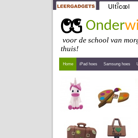
Onder
wi
voor de school van morg
thuis!
Home
iPad hoes
Samsung hoes