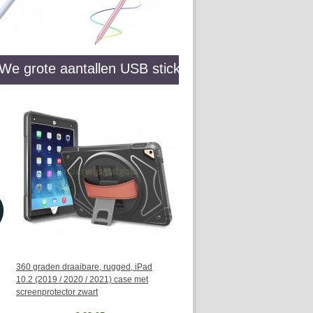
rote aantallen USB sticks kunnen leveren, met of 
360 graden draaibare, rugged, iPad
10.2 (2019 / 2020 / 2021) case met
screenprotector zwart