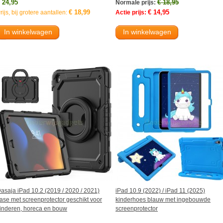
 24,95
€ 18,95
Normale prijs:
€ 18,99
€ 14,95
rijs, bij grotere aantallen:
Actie prijs:
In winkelwagen
In winkelwagen
asaja iPad 10.2 (2019 / 2020 / 2021)
iPad 10.9 (2022) / iPad 11 (2025)
ase met screenprotector geschikt voor
kinderhoes blauw met ingebouwde
inderen, horeca en bouw
screenprotector