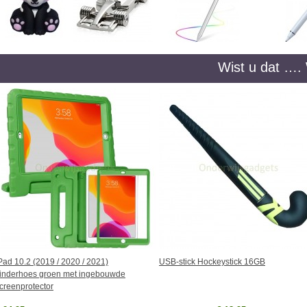
Wist u dat …. We g
Pad 10.2 (2019 / 2020 / 2021)
USB-stick Hockeystick 16GB
inderhoes groen met ingebouwde
creenprotector