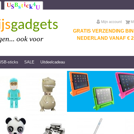
js
gadgets
Mijn account
M
GRATIS VERZENDING BI
en... ook voor
NEDERLAND VANAF € 25
USB-sticks
SALE
Uitdeelcadeau