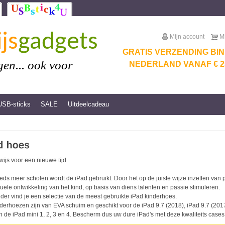
js
gadgets
Mijn account
M
GRATIS VERZENDING BI
en... ook voor
NEDERLAND VANAF € 25
USB-sticks
SALE
Uitdeelcadeau
ijs voor een nieuwe tijd
eds meer scholen wordt de iPad gebruikt. Door het op de juiste wijze inzetten va
duele ontwikkeling van het kind, op basis van diens talenten en passie stimuleren.
der vind je een selectie van de meest gebruikte iPad kinderhoes.
derhoezen zijn van EVA schuim en geschikt voor de iPad 9.7 (2018), iPad 9.7 (2017),
n de iPad mini 1, 2, 3 en 4. Bescherm dus uw dure iPad's met deze kwaliteits cases.