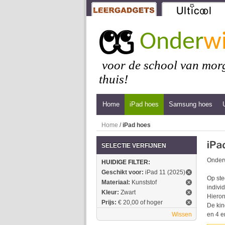
Onder
wi
voor de school van morg
thuis!
Home
iPad hoes
Samsung hoes
Home
/
iPad hoes
SELECTIE VERFIJNEN
Onderw
HUIDIGE FILTER:
Geschikt voor:
iPad 11 (2025)
Op ste
Materiaal:
Kunststof
indivi
Kleur:
Zwart
Hieron
Prijs:
€ 20,00 of hoger
De kin
Wissen
en 4 e