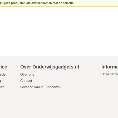
ijn geen producten die overeenkomen met de selectie.
ice
Over Onderwijsgadgets.nl
Informa
arden
Over ons
Onze partn
g
Contact
gen
Levering vanuit Eindhoven