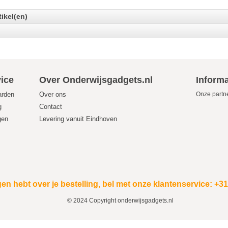
tikel(en)
ice
Over Onderwijsgadgets.nl
Informa
arden
Over ons
Onze partn
g
Contact
gen
Levering vanuit Eindhoven
en hebt over je bestelling, bel met onze klantenservice: +3
© 2024 Copyright onderwijsgadgets.nl