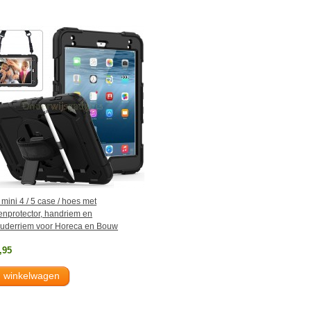
 mini 4 / 5 case / hoes met
enprotector, handriem en
uderriem voor Horeca en Bouw
,95
n winkelwagen