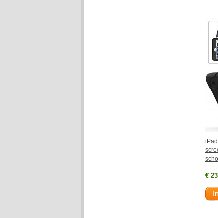
iPad
scre
scho
€ 23
I