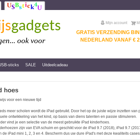
js
gadgets
Mijn account
M
GRATIS VERZENDING BI
en... ook voor
NEDERLAND VANAF € 25
USB-sticks
SALE
Uitdeelcadeau
ijs voor een nieuwe tijd
eds meer scholen wordt de iPad gebruikt. Door het op de juiste wijze inzetten va
duele ontwikkeling van het kind, op basis van diens talenten en passie stimuleren.
der vind je een selectie van de meest gebruikte iPad kinderhoes.
derhoezen zijn van EVA schuim en geschikt voor de iPad 9.7 (2018), iPad 9.7 (2017),
n de iPad mini 1, 2, 3 en 4. Bescherm dus uw dure iPad's met deze kwaliteits cases.