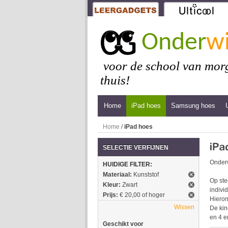
Onder
wi
voor de school van morg
thuis!
Home
iPad hoes
Samsung hoes
Home
/
iPad hoes
SELECTIE VERFIJNEN
Onderw
HUIDIGE FILTER:
Materiaal:
Kunststof
Op ste
Kleur:
Zwart
indivi
Prijs:
€ 20,00 of hoger
Hieron
Wissen
De kin
en 4 e
Geschikt voor