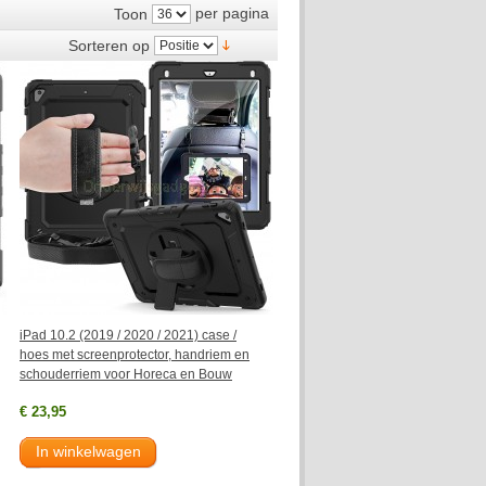
per pagina
Toon
Sorteren op
iPad 10.2 (2019 / 2020 / 2021) case /
hoes met screenprotector, handriem en
schouderriem voor Horeca en Bouw
€ 23,95
In winkelwagen