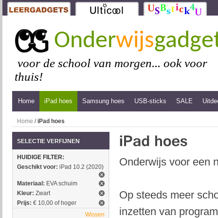
Onder
wijs
gadge
voor de school van morgen... ook voor
thuis!
Home
iPad hoes
Samsung hoes
USB-sticks
SALE
Uitde
Home
/
iPad hoes
SELECTIE VERFIJNEN
HUIDIGE FILTER:
Onderwijs voor een n
Geschikt voor:
iPad 10.2 (2020)
Materiaal:
EVA schuim
Op steeds meer schol
Kleur:
Zwart
Prijs:
€ 10,00 of hoger
inzetten van program
Wissen