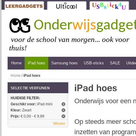
Onder
wijs
gadge
voor de school van morgen... ook voor
thuis!
Home
iPad hoes
Samsung hoes
USB-sticks
SALE
Uitde
Home
/
iPad hoes
SELECTIE VERFIJNEN
HUIDIGE FILTER:
Onderwijs voor een n
Geschikt voor:
iPad mini
Kleur:
Zwart
Prijs:
€ 0,00 - € 9,99
Op steeds meer schol
Wissen
inzetten van program