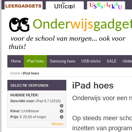
Onder
wijs
gadge
voor de school van morgen... ook voor
thuis!
Home
iPad hoes
Samsung hoes
USB-sticks
SALE
Uitde
Home
/
iPad hoes
SELECTIE VERFIJNEN
HUIDIGE FILTER:
Onderwijs voor een n
Geschikt voor:
iPad 9.7 (2018)
Kleur:
Lichtblauw
Op steeds meer schol
Prijs:
€ 20,00 of hoger
Wissen
inzetten van program