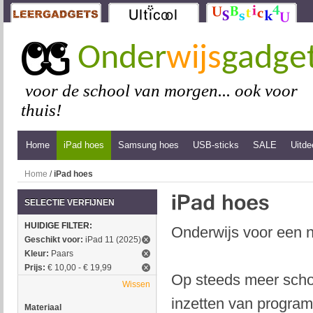
Onder
wijs
gadge
voor de school van morgen... ook voor
thuis!
Home
iPad hoes
Samsung hoes
USB-sticks
SALE
Uitde
Home
/
iPad hoes
SELECTIE VERFIJNEN
HUIDIGE FILTER:
Onderwijs voor een n
Geschikt voor:
iPad 11 (2025)
Kleur:
Paars
Prijs:
€ 10,00 - € 19,99
Op steeds meer schol
Wissen
inzetten van program
Materiaal