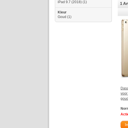
iPad 9.7 (2018)
(1)
1 Ar
Kleur
Goud
(1)
Dasa
voor
gou
Norm
Actie
I