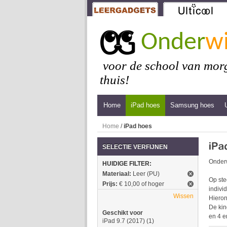
Onder
wi
voor de school van morg
thuis!
Home
iPad hoes
Samsung hoes
Home
/
iPad hoes
SELECTIE VERFIJNEN
Onderw
HUIDIGE FILTER:
Materiaal:
Leer (PU)
Op ste
Prijs:
€ 10,00 of hoger
indivi
Wissen
Hieron
De kin
Geschikt voor
en 4 e
iPad 9.7 (2017)
(1)