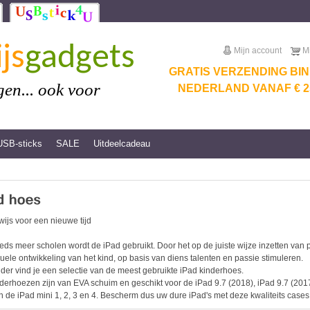
js
gadgets
Mijn account
M
GRATIS VERZENDING BI
en... ook voor
NEDERLAND VANAF € 25
USB-sticks
SALE
Uitdeelcadeau
ijs voor een nieuwe tijd
eds meer scholen wordt de iPad gebruikt. Door het op de juiste wijze inzetten va
duele ontwikkeling van het kind, op basis van diens talenten en passie stimuleren.
der vind je een selectie van de meest gebruikte iPad kinderhoes.
derhoezen zijn van EVA schuim en geschikt voor de iPad 9.7 (2018), iPad 9.7 (2017),
n de iPad mini 1, 2, 3 en 4. Bescherm dus uw dure iPad's met deze kwaliteits cases.