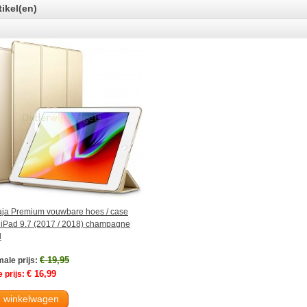
tikel(en)
ja Premium vouwbare hoes / case
 iPad 9.7 (2017 / 2018) champagne
d
€ 19,95
ale prijs:
€ 16,99
 prijs:
n winkelwagen