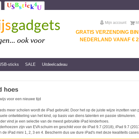
js
gadgets
Mijn account
M
GRATIS VERZENDING BI
en... ook voor
NEDERLAND VANAF € 25
USB-sticks
SALE
Uitdeelcadeau
ijs voor een nieuwe tijd
eds meer scholen wordt de iPad gebruikt. Door het op de juiste wijze inzetten va
duele ontwikkeling van het kind, op basis van diens talenten en passie stimuleren.
der vind je een selectie van de meest gebruikte iPad kinderhoes.
derhoezen zijn van EVA schuim en geschikt voor de iPad 9.7 (2018), iPad 9.7 (2017),
n de iPad mini 1, 2, 3 en 4. Bescherm dus uw dure iPad's met deze kwaliteits cases.