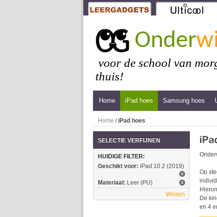
Onder
wi
voor de school van morg
thuis!
Home
iPad hoes
Samsung hoes
Home
/
iPad hoes
SELECTIE VERFIJNEN
Onderw
HUIDIGE FILTER:
Geschikt voor:
iPad 10.2 (2019)
Op ste
indivi
Materiaal:
Leer (PU)
Hieron
Wissen
De kin
en 4 e