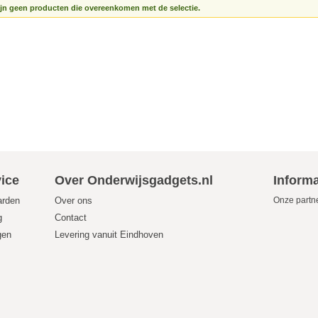
ijn geen producten die overeenkomen met de selectie.
ice
Over Onderwijsgadgets.nl
Informa
arden
Over ons
Onze partn
g
Contact
gen
Levering vanuit Eindhoven