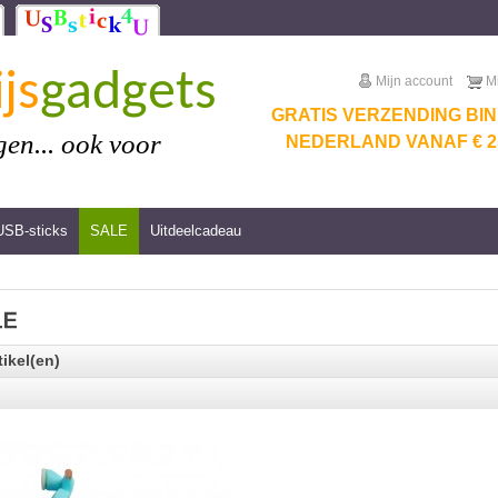
js
gadgets
Mijn account
M
GRATIS VERZENDING BI
en... ook voor
NEDERLAND VANAF € 25
USB-sticks
SALE
Uitdeelcadeau
tikel(en)