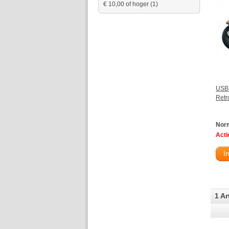
€ 10,00
of hoger
(1)
USB-
Retr
Norm
Actie
I
1 Ar