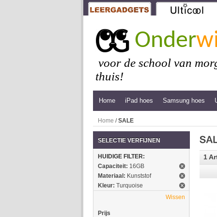
Onder
wi
voor de school van morg
thuis!
Home
iPad hoes
Samsung hoes
Home
/
SALE
SELECTIE VERFIJNEN
HUIDIGE FILTER:
1 Ar
Capaciteit:
16GB
Materiaal:
Kunststof
Kleur:
Turquoise
Wissen
Prijs