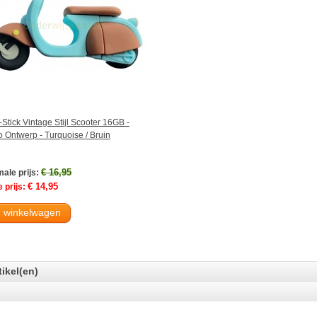
Stick Vintage Stijl Scooter 16GB -
o Ontwerp - Turquoise / Bruin
€ 16,95
ale prijs:
€ 14,95
 prijs:
n winkelwagen
tikel(en)