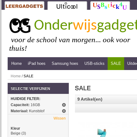
Onder
wijs
gadge
voor de school van morgen... ook voor
thuis!
Home
iPad hoes
Samsung hoes
USB-sticks
SALE
Uitde
Home
/
SALE
SELECTIE VERFIJNEN
HUIDIGE FILTER:
9 Artikel(en)
Capaciteit:
16GB
Materiaal:
Kunststof
Wissen
Kleur
Beige
(3)