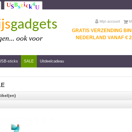
js
gadgets
Mijn account
M
GRATIS VERZENDING BI
en... ook voor
NEDERLAND VANAF € 25
USB-sticks
SALE
Uitdeelcadeau
tikel(en)