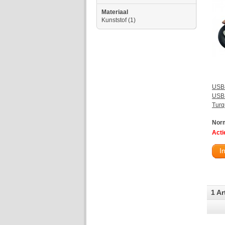
Materiaal
Kunststof
(1)
USB-
USB 
Turq
Norm
Actie
I
1 Ar