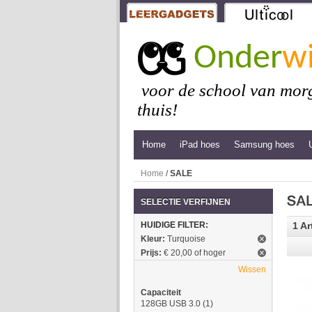
Onder
wi
voor de school van morg
thuis!
Home
iPad hoes
Samsung hoes
Home
/
SALE
SELECTIE VERFIJNEN
HUIDIGE FILTER:
1 Ar
Kleur:
Turquoise
Prijs:
€ 20,00 of hoger
Wissen
Capaciteit
128GB USB 3.0
(1)