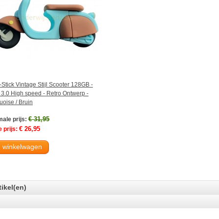
Stick Vintage Stijl Scooter 128GB -
3.0 High speed - Retro Ontwerp -
uoise / Bruin
€ 31,95
ale prijs:
€ 26,95
 prijs:
n winkelwagen
tikel(en)