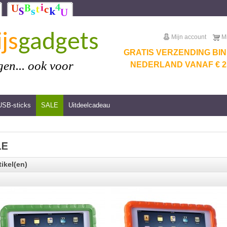
js
gadgets
Mijn account
M
GRATIS VERZENDING BI
en... ook voor
NEDERLAND VANAF € 25
USB-sticks
SALE
Uitdeelcadeau
tikel(en)