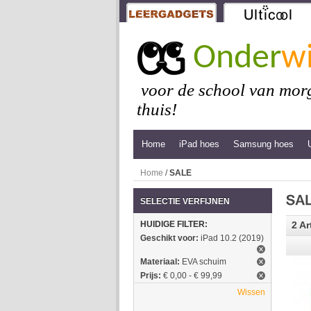
Onder
wi
voor de school van morg
thuis!
Home
iPad hoes
Samsung hoes
Home
/
SALE
SELECTIE VERFIJNEN
HUIDIGE FILTER:
2 Ar
Geschikt voor:
iPad 10.2 (2019)
Materiaal:
EVA schuim
Prijs:
€ 0,00 - € 99,99
Wissen