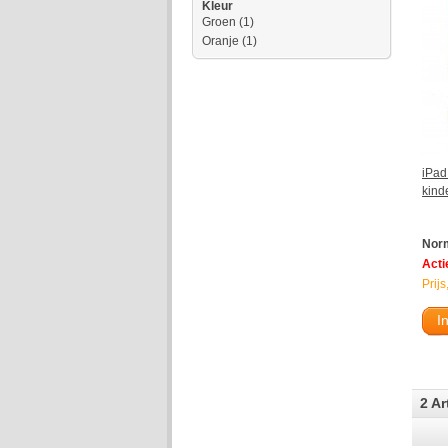
Kleur
Groen
(1)
Oranje
(1)
iPad
kind
Norm
Actie
Prijs
I
2 Ar