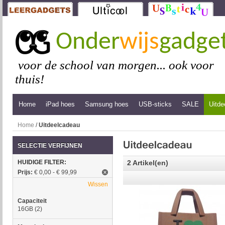
Onder
wijs
gadge
voor de school van morgen... ook voor
thuis!
Home
iPad hoes
Samsung hoes
USB-sticks
SALE
Uitde
Home
/
Uitdeelcadeau
SELECTIE VERFIJNEN
HUIDIGE FILTER:
2 Artikel(en)
Prijs:
€ 0,00 - € 99,99
Wissen
Capaciteit
16GB
(2)