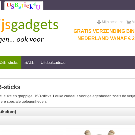
js
gadgets
Mijn account
M
GRATIS VERZENDING BI
en... ook voor
NEDERLAND VANAF € 25
USB-sticks
SALE
Uitdeelcadeau
e leuke en grappige USB-sticks. Leuke cadeaus voor gelegenheden zoals de verjaar
ere speciale gelegenheden.
tikel(en)