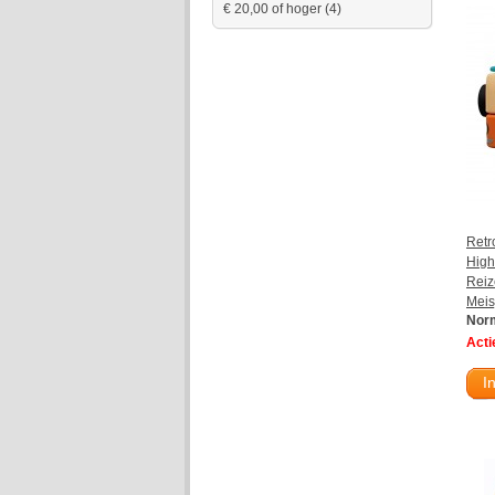
€ 20,00
of hoger
(4)
Retr
High
Reiz
Meis
Norm
Actie
I