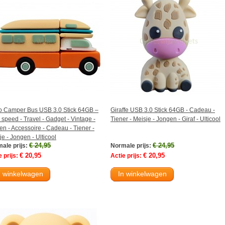
o Camper Bus USB 3.0 Stick 64GB –
Giraffe USB 3.0 Stick 64GB - Cadeau -
 speed - Travel - Gadget - Vintage -
Tiener - Meisje - Jongen - Giraf - Ulticool
en - Accessoire - Cadeau - Tiener -
je - Jongen - Ulticool
€ 24,95
€ 24,95
ale prijs:
Normale prijs:
€ 20,95
€ 20,95
 prijs:
Actie prijs:
n winkelwagen
In winkelwagen