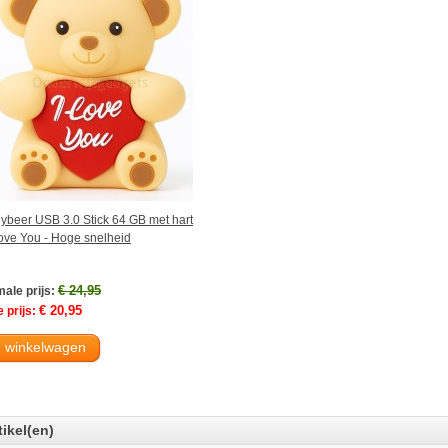
ybeer USB 3.0 Stick 64 GB met hart
Love You - Hoge snelheid
€ 24,95
ale prijs:
€ 20,95
 prijs:
n winkelwagen
tikel(en)