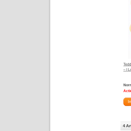
Tedd
– I 
Norm
Actie
I
4 Ar