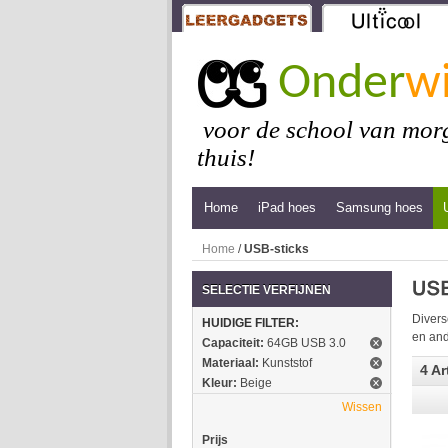
Onder
wi
voor de school van morg
thuis!
Home
iPad hoes
Samsung hoes
Home
/
USB-sticks
SELECTIE VERFIJNEN
Divers
HUIDIGE FILTER:
en and
Capaciteit:
64GB USB 3.0
Materiaal:
Kunststof
4 Ar
Kleur:
Beige
Wissen
Prijs