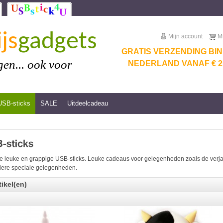
js
gadgets
Mijn account
M
GRATIS VERZENDING BI
en... ook voor
NEDERLAND VANAF € 25
USB-sticks
SALE
Uitdeelcadeau
e leuke en grappige USB-sticks. Leuke cadeaus voor gelegenheden zoals de verjaar
ere speciale gelegenheden.
tikel(en)