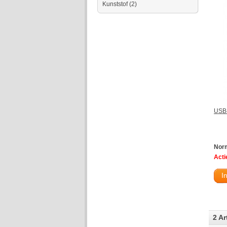
Kunststof
(2)
USB-
Norm
Actie
I
2 Ar