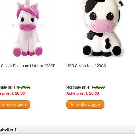
C-stick Eenhoorn Unicorn 128GB
USB-C-stick Koe 128GB
€ 30,99
€ 30,99
ale prijs:
Normale prijs:
€ 26,99
€ 26,99
 prijs:
Actie prijs:
n winkelwagen
In winkelwagen
tikel(en)