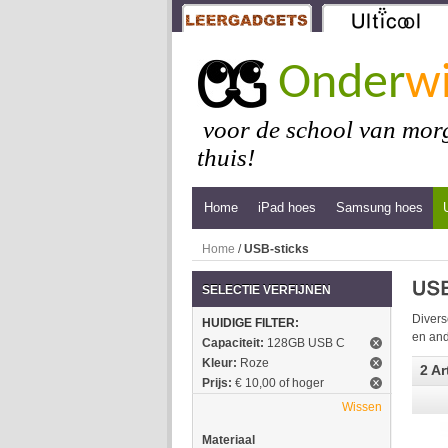
Onder
wi
voor de school van morg
thuis!
Home
iPad hoes
Samsung hoes
Home
/
USB-sticks
SELECTIE VERFIJNEN
Divers
HUIDIGE FILTER:
en and
Capaciteit:
128GB USB C
Kleur:
Roze
2 Ar
Prijs:
€ 10,00 of hoger
Wissen
Materiaal