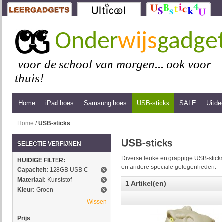
Onder
wijs
gadge
voor de school van morgen... ook voor
thuis!
Home
iPad hoes
Samsung hoes
USB-sticks
SALE
Uitde
Home
/
USB-sticks
SELECTIE VERFIJNEN
Diverse leuke en grappige USB-sticks
HUIDIGE FILTER:
en andere speciale gelegenheden.
Capaciteit:
128GB USB C
Materiaal:
Kunststof
1 Artikel(en)
Kleur:
Groen
Wissen
Prijs