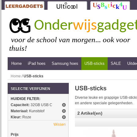
Onder
wijs
gadge
voor de school van morgen... ook voor
thuis!
Home
iPad hoes
Samsung hoes
USB-sticks
SALE
Uitde
Home
/
USB-sticks
SELECTIE VERFIJNEN
Diverse leuke en grappige USB-sticks
HUIDIGE FILTER:
en andere speciale gelegenheden.
Capaciteit:
32GB USB C
Materiaal:
Kunststof
2 Artikel(en)
Kleur:
Roze
Wissen
Prijs