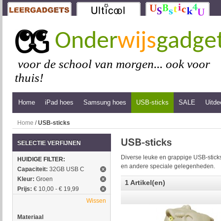
Onder
wijs
gadge
voor de school van morgen... ook voor
thuis!
Home
iPad hoes
Samsung hoes
USB-sticks
SALE
Uitde
Home
/
USB-sticks
SELECTIE VERFIJNEN
Diverse leuke en grappige USB-sticks
HUIDIGE FILTER:
en andere speciale gelegenheden.
Capaciteit:
32GB USB C
Kleur:
Groen
1 Artikel(en)
Prijs:
€ 10,00 - € 19,99
Wissen
Materiaal