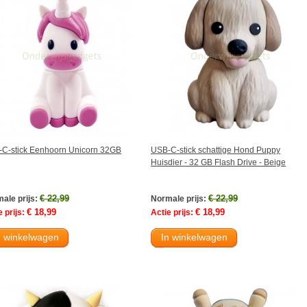
C-stick Eenhoorn Unicorn 32GB
USB-C-stick schattige Hond Puppy
Huisdier - 32 GB Flash Drive - Beige
€ 22,99
€ 22,99
ale prijs:
Normale prijs:
€ 18,99
€ 18,99
 prijs:
Actie prijs:
n winkelwagen
In winkelwagen