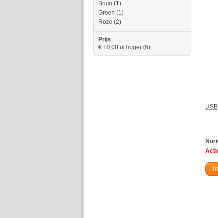
Bruin
(1)
Groen
(1)
Roze
(2)
Prijs
€ 10,00
of hoger
(6)
USB-
Norm
Actie
I