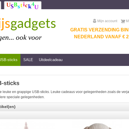
js
gadgets
Mijn account
M
GRATIS VERZENDING BI
en... ook voor
NEDERLAND VANAF € 25
USB-sticks
SALE
Uitdeelcadeau
e leuke en grappige USB-sticks. Leuke cadeaus voor gelegenheden zoals de verjaar
ere speciale gelegenheden.
tikel(en)