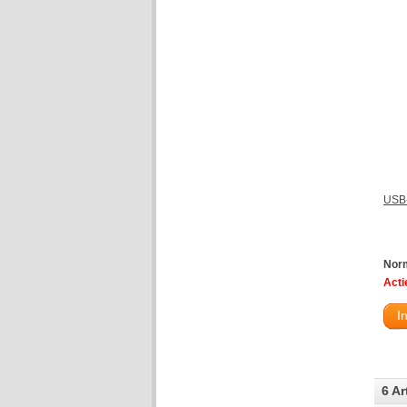
USB-
Norm
Actie
I
6 Ar