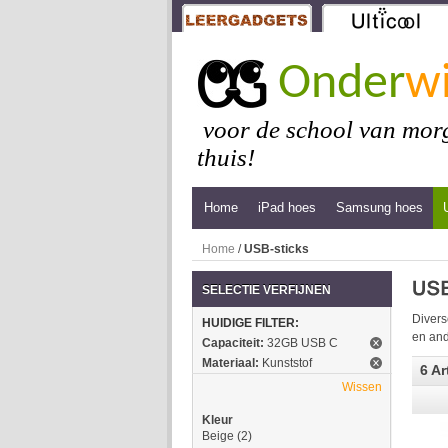
Onder
wi
voor de school van morg
thuis!
Home
iPad hoes
Samsung hoes
Home
/
USB-sticks
SELECTIE VERFIJNEN
Divers
HUIDIGE FILTER:
en and
Capaciteit:
32GB USB C
Materiaal:
Kunststof
6 Ar
Wissen
Kleur
Beige
(2)