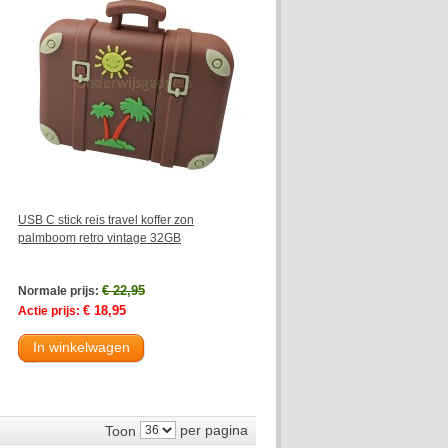
USB C stick reis travel koffer zon
palmboom retro vintage 32GB
€ 22,95
Normale prijs:
€ 18,95
Actie prijs:
In winkelwagen
per pagina
Toon