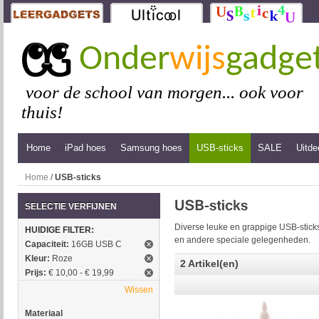
Onder
wijs
gadge
voor de school van morgen... ook voor
thuis!
Home
iPad hoes
Samsung hoes
USB-sticks
SALE
Uitde
Home
/
USB-sticks
SELECTIE VERFIJNEN
Diverse leuke en grappige USB-sticks
HUIDIGE FILTER:
en andere speciale gelegenheden.
Capaciteit:
16GB USB C
Kleur:
Roze
2 Artikel(en)
Prijs:
€ 10,00 - € 19,99
Wissen
Materiaal