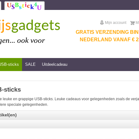
js
gadgets
Mijn account
M
GRATIS VERZENDING BI
en... ook voor
NEDERLAND VANAF € 25
USB-sticks
SALE
Uitdeelcadeau
e leuke en grappige USB-sticks. Leuke cadeaus voor gelegenheden zoals de verjaar
ere speciale gelegenheden.
tikel(en)