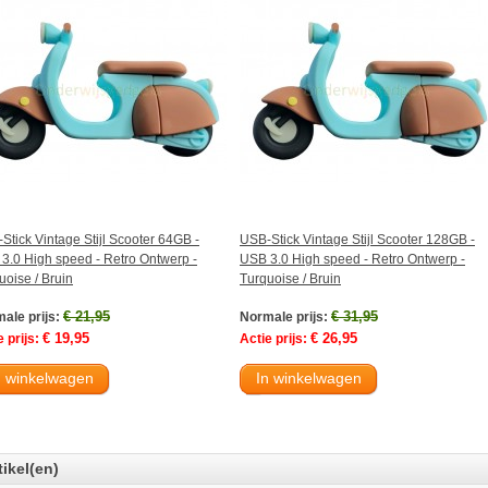
Stick Vintage Stijl Scooter 64GB -
USB-Stick Vintage Stijl Scooter 128GB -
3.0 High speed - Retro Ontwerp -
USB 3.0 High speed - Retro Ontwerp -
uoise / Bruin
Turquoise / Bruin
€ 21,95
€ 31,95
ale prijs:
Normale prijs:
€ 19,95
€ 26,95
 prijs:
Actie prijs:
n winkelwagen
In winkelwagen
tikel(en)