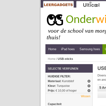
Onder
wi
voor de school van morg
thuis!
Home
iPad hoes
Samsung hoes
Home
/
USB-sticks
SELECTIE VERFIJNEN
Divers
HUIDIGE FILTER:
en and
Materiaal:
Kunststof
Kleur:
Turquoise
5 Ar
Prijs:
€ 10,00 of hoger
Wissen
Capaciteit