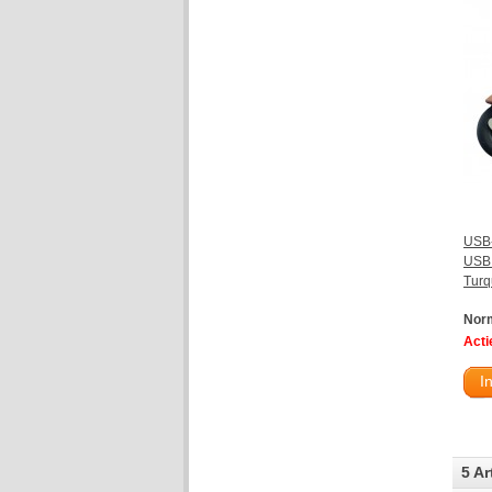
USB-
USB 
Turq
Norm
Actie
I
5 Ar