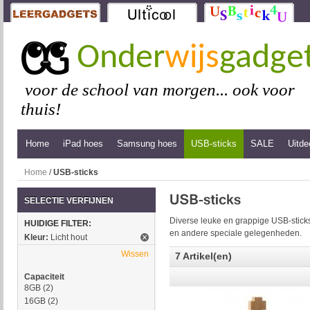
Onder
wijs
gadge
voor de school van morgen... ook voor
thuis!
Home
iPad hoes
Samsung hoes
USB-sticks
SALE
Uitde
Home
/
USB-sticks
SELECTIE VERFIJNEN
Diverse leuke en grappige USB-sticks
HUIDIGE FILTER:
en andere speciale gelegenheden.
Kleur:
Licht hout
Wissen
7 Artikel(en)
Capaciteit
8GB
(2)
16GB
(2)