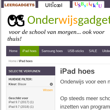
Onder
wijs
gadge
voor de school van morgen... ook voor
thuis!
Home
iPad hoes
Samsung hoes
USB-sticks
SALE
Uitde
Home
/
iPad hoes
SELECTIE VERFIJNEN
HUIDIGE FILTER:
Onderwijs voor een n
Kleur:
Blauw
Wissen
Op steeds meer schol
Geschikt voor
iPad 9.7 (2017)
(1)
inzetten van program
iPad 9.7 (2018)
(1)