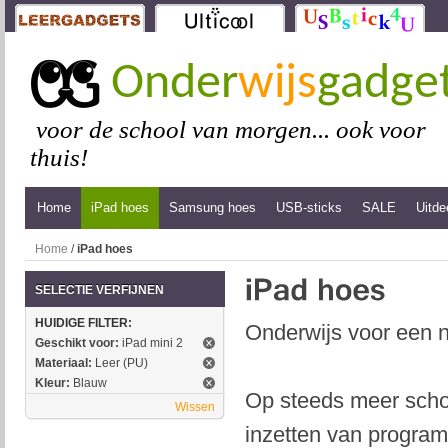
Onder
wijs
gadge
voor de school van morgen... ook voor
thuis!
Home
iPad hoes
Samsung hoes
USB-sticks
SALE
Uitde
Home
/
iPad hoes
SELECTIE VERFIJNEN
HUIDIGE FILTER:
Onderwijs voor een n
Geschikt voor:
iPad mini 2
Materiaal:
Leer (PU)
Kleur:
Blauw
Op steeds meer schol
Wissen
inzetten van program