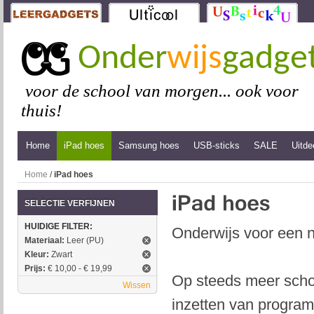
Onder
wijs
gadge
voor de school van morgen... ook voor
thuis!
Home
iPad hoes
Samsung hoes
USB-sticks
SALE
Uitde
Home
/
iPad hoes
SELECTIE VERFIJNEN
HUIDIGE FILTER:
Onderwijs voor een n
Materiaal:
Leer (PU)
Kleur:
Zwart
Prijs:
€ 10,00 - € 19,99
Op steeds meer schol
Wissen
inzetten van program