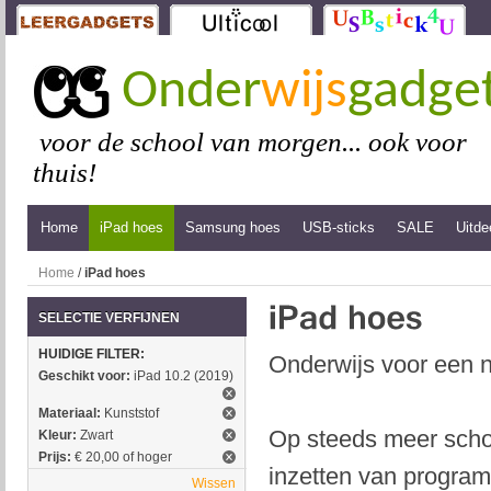
Onder
wijs
gadge
voor de school van morgen... ook voor
thuis!
Home
iPad hoes
Samsung hoes
USB-sticks
SALE
Uitde
Home
/
iPad hoes
SELECTIE VERFIJNEN
HUIDIGE FILTER:
Onderwijs voor een n
Geschikt voor:
iPad 10.2 (2019)
Materiaal:
Kunststof
Op steeds meer schol
Kleur:
Zwart
Prijs:
€ 20,00 of hoger
inzetten van program
Wissen