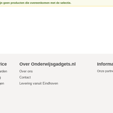
ijn geen producten die overeenkomen met de selectie.
ice
Over Onderwijsgadgets.nl
Informa
arden
Over ons
Onze partn
g
Contact
gen
Levering vanuit Eindhoven