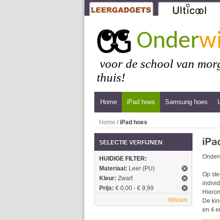
Onder
wi
voor de school van morg
thuis!
Home
iPad hoes
Samsung hoes
Home
/
iPad hoes
SELECTIE VERFIJNEN
Onderw
HUIDIGE FILTER:
Materiaal:
Leer (PU)
Op ste
Kleur:
Zwart
indivi
Prijs:
€ 0,00 - € 9,99
Hieron
Wissen
De kin
en 4 e