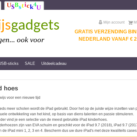
js
gadgets
Mijn account
M
GRATIS VERZENDING BI
en... ook voor
NEDERLAND VANAF € 25
USB-sticks
SALE
Uitdeelcadeau
ijs voor een nieuwe tijd
eds meer scholen wordt de iPad gebruikt. Door het op de juiste wijze inzetten va
duele ontwikkeling van het kind, op basis van diens talenten en passie stimuleren.
der vind je een selectie van de meest gebruikte iPad kinderhoes.
derhoezen zijn van EVA schuim en geschikt voor de iPad 9.7 (2018), iPad 9.7 (2017),
n de iPad mini 1, 2, 3 en 4. Bescherm dus uw dure iPad's met deze kwaliteits cases.