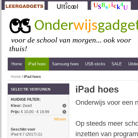
Onder
wijs
gadge
voor de school van morgen... ook voor
thuis!
Home
iPad hoes
Samsung hoes
USB-sticks
SALE
Uitde
Home
/
iPad hoes
SELECTIE VERFIJNEN
HUIDIGE FILTER:
Onderwijs voor een n
Kleur:
Zwart
Prijs:
€ 10,00 - € 19,99
Wissen
Op steeds meer schol
Geschikt voor
inzetten van program
iPad 9.7 (2017)
(1)