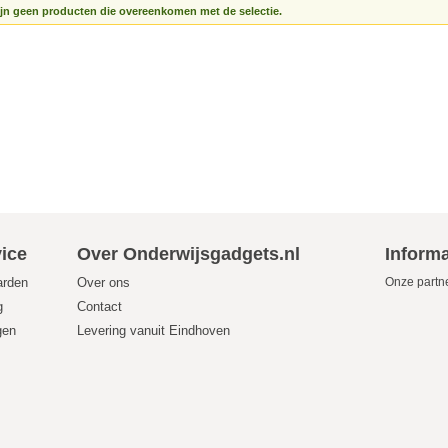
ijn geen producten die overeenkomen met de selectie.
ice
Over Onderwijsgadgets.nl
Informa
arden
Over ons
Onze partn
g
Contact
gen
Levering vanuit Eindhoven