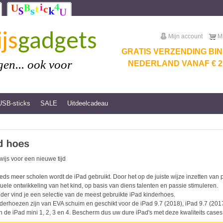
js
gadgets
Mijn account
M
GRATIS VERZENDING BI
en... ook voor
NEDERLAND VANAF € 25
USB-sticks
SALE
Uitdeelcadeau
ijs voor een nieuwe tijd
eds meer scholen wordt de iPad gebruikt. Door het op de juiste wijze inzetten va
duele ontwikkeling van het kind, op basis van diens talenten en passie stimuleren.
der vind je een selectie van de meest gebruikte iPad kinderhoes.
derhoezen zijn van EVA schuim en geschikt voor de iPad 9.7 (2018), iPad 9.7 (2017),
n de iPad mini 1, 2, 3 en 4. Bescherm dus uw dure iPad's met deze kwaliteits cases.