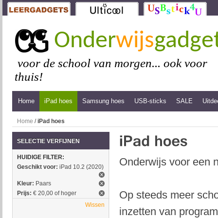
Onder
wijs
gadge
voor de school van morgen... ook voor
thuis!
Home
iPad hoes
Samsung hoes
USB-sticks
SALE
Uitde
Home
/
iPad hoes
SELECTIE VERFIJNEN
HUIDIGE FILTER:
Onderwijs voor een n
Geschikt voor:
iPad 10.2 (2020)
Kleur:
Paars
Op steeds meer schol
Prijs:
€ 20,00 of hoger
Wissen
inzetten van program