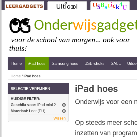
Onder
wijs
gadge
voor de school van morgen... ook voor
thuis!
Home
iPad hoes
Samsung hoes
USB-sticks
SALE
Uitde
Home
/
iPad hoes
SELECTIE VERFIJNEN
HUIDIGE FILTER:
Onderwijs voor een n
Geschikt voor:
iPad mini 2
Materiaal:
Leer (PU)
Wissen
Op steeds meer schol
inzetten van program