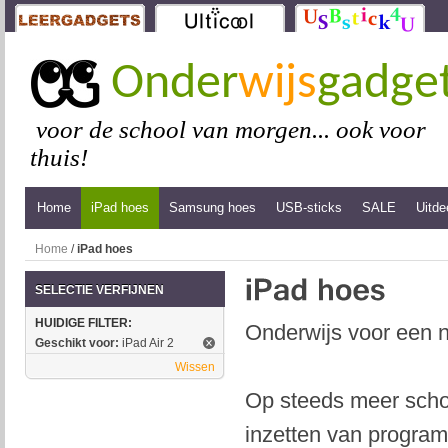
Onder
wijs
gadge
voor de school van morgen... ook voor
thuis!
Home
iPad hoes
Samsung hoes
USB-sticks
SALE
Uitde
Home
/
iPad hoes
SELECTIE VERFIJNEN
HUIDIGE FILTER:
Onderwijs voor een n
Geschikt voor:
iPad Air 2
Wissen
Op steeds meer schol
inzetten van program