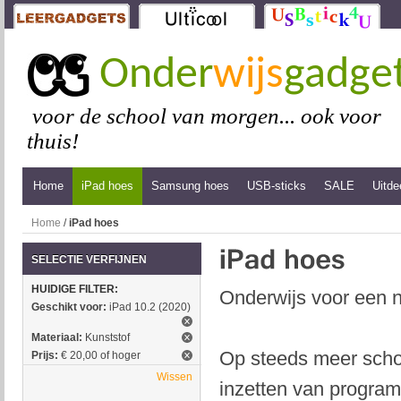
Onder
wijs
gadge
voor de school van morgen... ook voor
thuis!
Home
iPad hoes
Samsung hoes
USB-sticks
SALE
Uitde
Home
/
iPad hoes
SELECTIE VERFIJNEN
HUIDIGE FILTER:
Onderwijs voor een n
Geschikt voor:
iPad 10.2 (2020)
Materiaal:
Kunststof
Op steeds meer schol
Prijs:
€ 20,00 of hoger
Wissen
inzetten van program