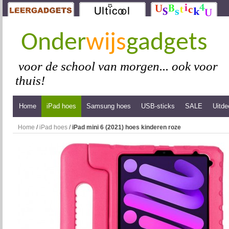
Onder
wijs
gadgets
voor de school van morgen... ook voor
thuis!
Home
iPad hoes
Samsung hoes
USB-sticks
SALE
Uitde
Home
/
iPad hoes
/
iPad mini 6 (2021) hoes kinderen roze