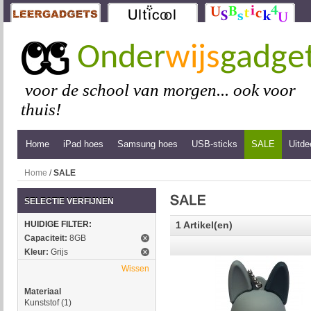
Onder
wijs
gadge
voor de school van morgen... ook voor
thuis!
Home
iPad hoes
Samsung hoes
USB-sticks
SALE
Uitde
Home
/
SALE
SELECTIE VERFIJNEN
HUIDIGE FILTER:
1 Artikel(en)
Capaciteit:
8GB
Kleur:
Grijs
Wissen
Materiaal
Kunststof
(1)