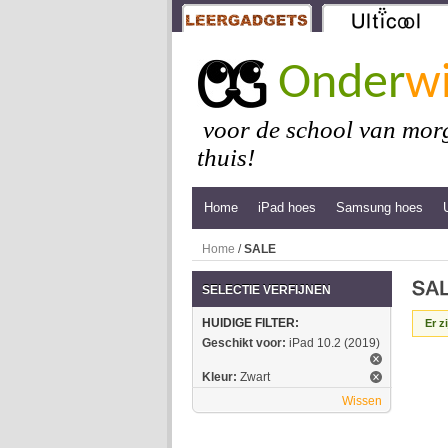
Onder
wi
voor de school van morg
thuis!
Home
iPad hoes
Samsung hoes
Home
/
SALE
SELECTIE VERFIJNEN
HUIDIGE FILTER:
Er z
Geschikt voor:
iPad 10.2 (2019)
Kleur:
Zwart
Wissen