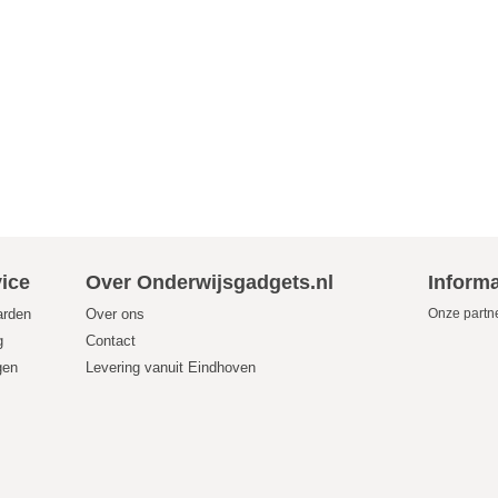
ice
Over Onderwijsgadgets.nl
Informa
arden
Over ons
Onze partn
g
Contact
gen
Levering vanuit Eindhoven