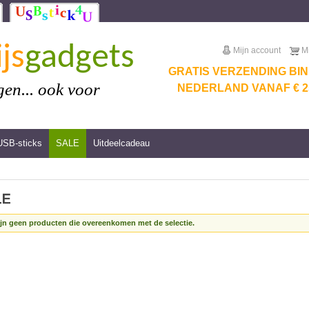
js
gadgets
Mijn account
M
GRATIS VERZENDING BI
en... ook voor
NEDERLAND VANAF € 25
USB-sticks
SALE
Uitdeelcadeau
ijn geen producten die overeenkomen met de selectie.