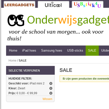
Onder
wijs
gadge
voor de school van morgen... ook voor
thuis!
Home
iPad hoes
Samsung hoes
USB-sticks
SALE
Uitde
Home
/
SALE
SELECTIE VERFIJNEN
HUIDIGE FILTER:
Er zijn geen producten die overeen
Geschikt voor:
iPad mini 2
Kleur:
Zwart
Prijs:
€ 0,00 - € 99,99
Wissen