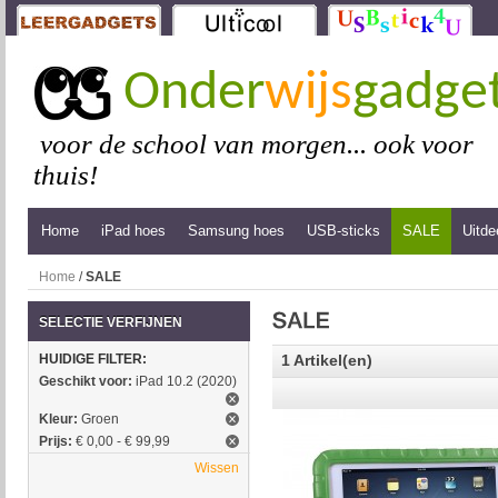
Onder
wijs
gadge
voor de school van morgen... ook voor
thuis!
Home
iPad hoes
Samsung hoes
USB-sticks
SALE
Uitde
Home
/
SALE
SELECTIE VERFIJNEN
HUIDIGE FILTER:
1 Artikel(en)
Geschikt voor:
iPad 10.2 (2020)
Kleur:
Groen
Prijs:
€ 0,00 - € 99,99
Wissen