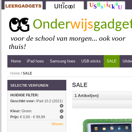
Onder
wijs
gadge
voor de school van morgen... ook voor
thuis!
Home
iPad hoes
Samsung hoes
USB-sticks
SALE
Uitde
Home
/
SALE
SELECTIE VERFIJNEN
HUIDIGE FILTER:
1 Artikel(en)
Geschikt voor:
iPad 10.2 (2021)
Kleur:
Groen
Prijs:
€ 0,00 - € 99,99
Wissen