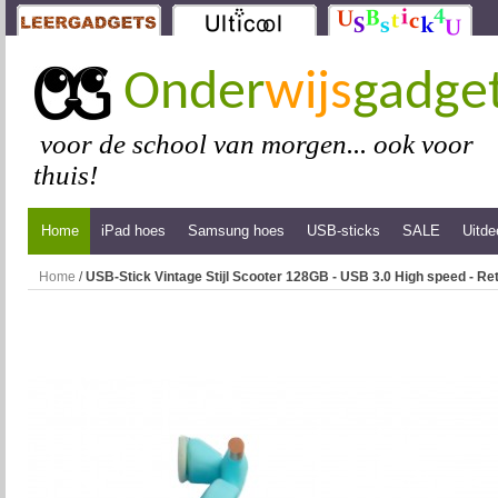
Onder
wijs
gadge
voor de school van morgen... ook voor
thuis!
Home
iPad hoes
Samsung hoes
USB-sticks
SALE
Uitde
Home
/
USB-Stick Vintage Stijl Scooter 128GB - USB 3.0 High speed - Ret