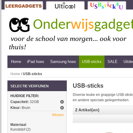
Onder
wijs
gadge
voor de school van morgen... ook voor
thuis!
Home
iPad hoes
Samsung hoes
USB-sticks
SALE
Uitde
Home
/
USB-sticks
SELECTIE VERFIJNEN
Diverse leuke en grappige USB-sticks
HUIDIGE FILTER:
en andere speciale gelegenheden.
Capaciteit:
32GB
Kleur:
Bruin
2 Artikel(en)
Wissen
Materiaal
Kunststof
(2)