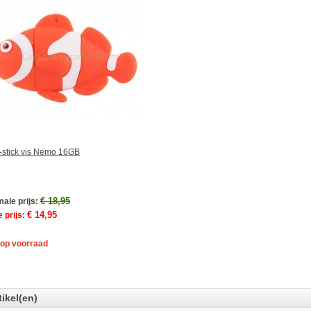
stick vis Nemo 16GB
€ 18,95
ale prijs:
€ 14,95
 prijs:
 op voorraad
tikel(en)