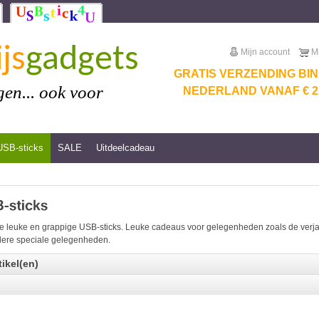
js
gadgets
Mijn account
M
GRATIS VERZENDING BI
en... ook voor
NEDERLAND VANAF € 25
USB-sticks
SALE
Uitdeelcadeau
e leuke en grappige USB-sticks. Leuke cadeaus voor gelegenheden zoals de verjaar
ere speciale gelegenheden.
tikel(en)