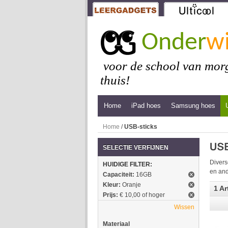
Onder
wi
voor de school van morg
thuis!
Home
iPad hoes
Samsung hoes
Home
/
USB-sticks
SELECTIE VERFIJNEN
Divers
HUIDIGE FILTER:
en and
Capaciteit:
16GB
Kleur:
Oranje
1 Ar
Prijs:
€ 10,00 of hoger
Wissen
Materiaal