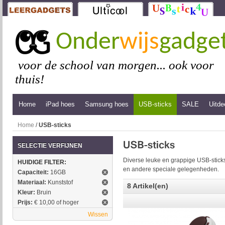
Onder
wijs
gadge
voor de school van morgen... ook voor
thuis!
Home
iPad hoes
Samsung hoes
USB-sticks
SALE
Uitde
Home
/
USB-sticks
SELECTIE VERFIJNEN
Diverse leuke en grappige USB-sticks
HUIDIGE FILTER:
en andere speciale gelegenheden.
Capaciteit:
16GB
Materiaal:
Kunststof
8 Artikel(en)
Kleur:
Bruin
Prijs:
€ 10,00 of hoger
Wissen