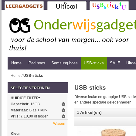
Onder
wijs
gadge
voor de school van morgen... ook voor
thuis!
Home
iPad hoes
Samsung hoes
USB-sticks
SALE
Uitde
Home
/
USB-sticks
SELECTIE VERFIJNEN
Diverse leuke en grappige USB-sticks
HUIDIGE FILTER:
en andere speciale gelegenheden.
Capaciteit:
16GB
Materiaal:
Glas + kurk
1 Artikel(en)
Prijs:
€ 10,00 of hoger
Wissen
Kleur