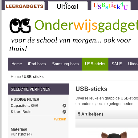
Onder
wijs
gadge
voor de school van morgen... ook voor
thuis!
Home
iPad hoes
Samsung hoes
USB-sticks
SALE
Uitde
Home
/
USB-sticks
SELECTIE VERFIJNEN
Diverse leuke en grappige USB-sticks
HUIDIGE FILTER:
en andere speciale gelegenheden.
Capaciteit:
8GB
Kleur:
Bruin
5 Artikel(en)
Wissen
Materiaal
Kunststof
(4)