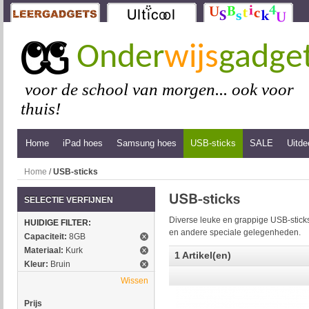
Onder
wijs
gadge
voor de school van morgen... ook voor
thuis!
Home
iPad hoes
Samsung hoes
USB-sticks
SALE
Uitde
Home
/
USB-sticks
SELECTIE VERFIJNEN
Diverse leuke en grappige USB-sticks
HUIDIGE FILTER:
en andere speciale gelegenheden.
Capaciteit:
8GB
Materiaal:
Kurk
1 Artikel(en)
Kleur:
Bruin
Wissen
Prijs