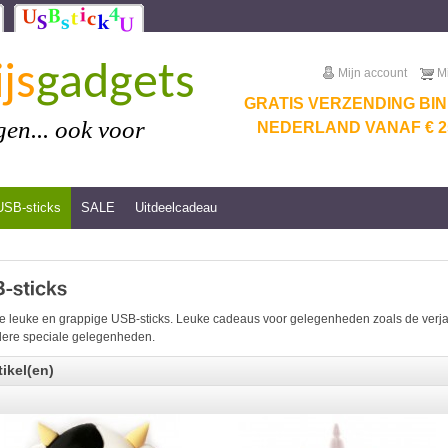
js
gadgets
Mijn account
M
GRATIS VERZENDING BI
en... ook voor
NEDERLAND VANAF € 25
USB-sticks
SALE
Uitdeelcadeau
e leuke en grappige USB-sticks. Leuke cadeaus voor gelegenheden zoals de verjaar
ere speciale gelegenheden.
tikel(en)