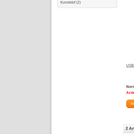
Kunststof
(2)
USB-
Norm
Actie
I
2 Ar