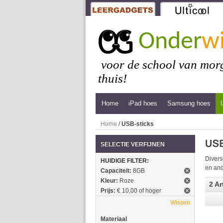
Onder
wi
voor de school van morg
thuis!
Home
iPad hoes
Samsung hoes
Home
/
USB-sticks
SELECTIE VERFIJNEN
Divers
HUIDIGE FILTER:
en and
Capaciteit:
8GB
Kleur:
Roze
2 Ar
Prijs:
€ 10,00 of hoger
Wissen
Materiaal