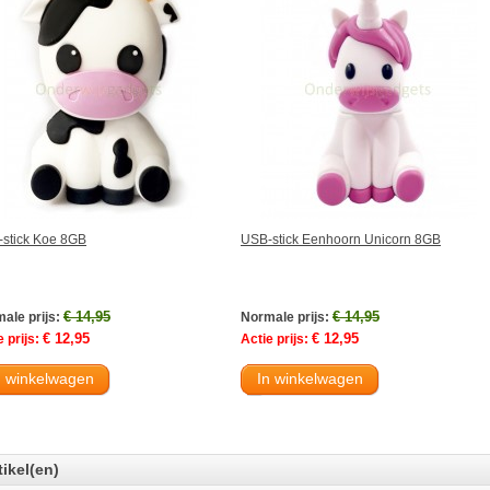
stick Koe 8GB
USB-stick Eenhoorn Unicorn 8GB
€ 14,95
€ 14,95
ale prijs:
Normale prijs:
€ 12,95
€ 12,95
 prijs:
Actie prijs:
n winkelwagen
In winkelwagen
tikel(en)