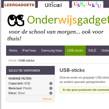
Onder
wijs
gadge
voor de school van morgen... ook voor
thuis!
Home
iPad hoes
Samsung hoes
USB-sticks
SALE
Uitde
Home
/
USB-sticks
SELECTIE VERFIJNEN
Diverse leuke en grappige USB-sticks
HUIDIGE FILTER:
en andere speciale gelegenheden.
Capaciteit:
8GB
Materiaal:
Plastic
Er zijn geen producten die overeen
Kleur:
Zilver
Wissen