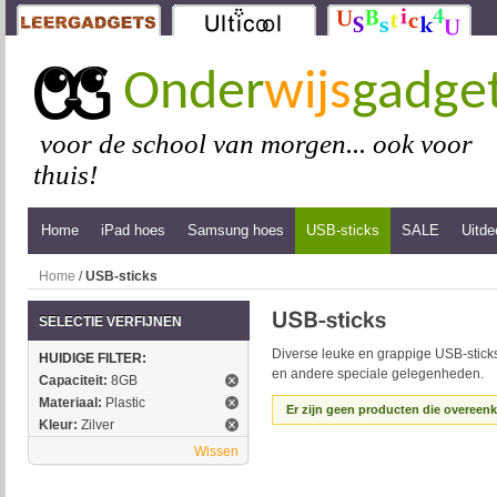
Onder
wijs
gadge
voor de school van morgen... ook voor
thuis!
Home
iPad hoes
Samsung hoes
USB-sticks
SALE
Uitde
Home
/
USB-sticks
SELECTIE VERFIJNEN
Diverse leuke en grappige USB-sticks
HUIDIGE FILTER:
en andere speciale gelegenheden.
Capaciteit:
8GB
Materiaal:
Plastic
Er zijn geen producten die overeen
Kleur:
Zilver
Wissen